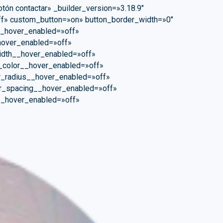
tón contactar» _builder_version=»3.18.9″
fff» custom_button=»on» button_border_width=»0″
__hover_enabled=»off»
hover_enabled=»off»
idth__hover_enabled=»off»
_color__hover_enabled=»off»
r_radius__hover_enabled=»off»
er_spacing__hover_enabled=»off»
__hover_enabled=»off»