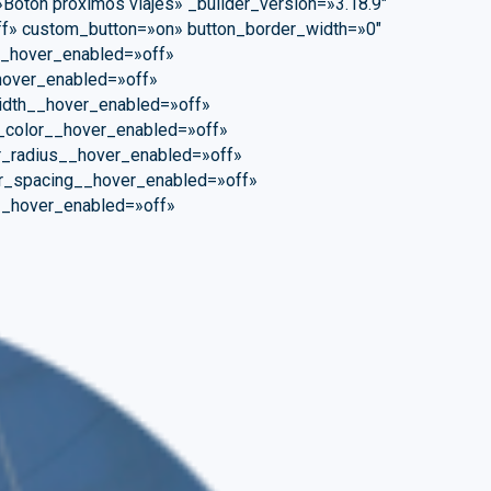
»Botón próximos viajes» _builder_version=»3.18.9″
fff» custom_button=»on» button_border_width=»0″
__hover_enabled=»off»
hover_enabled=»off»
idth__hover_enabled=»off»
_color__hover_enabled=»off»
r_radius__hover_enabled=»off»
er_spacing__hover_enabled=»off»
__hover_enabled=»off»