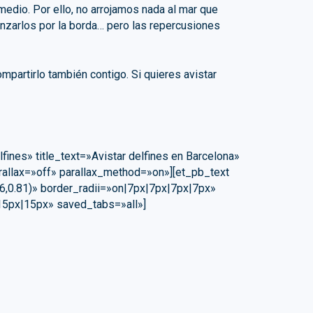
dio. Por ello, no arrojamos nada al mar que
lanzarlos por la borda… pero las repercusiones
partirlo también contigo. Si quieres avistar
nes» title_text=»Avistar delfines en Barcelona»
rallax=»off» parallax_method=»on»][et_pb_text
6,0.81)» border_radii=»on|7px|7px|7px|7px»
15px|15px» saved_tabs=»all»]