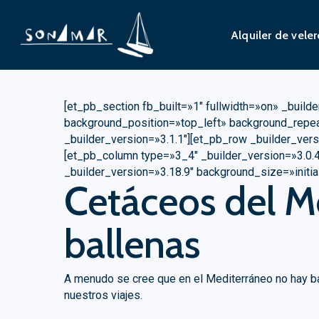
Skip
to
Alquiler de vele
main
content
[et_pb_section fb_built=»1″ fullwidth=»on» _build
background_position=»top_left» background_repeat
_builder_version=»3.1.1″][et_pb_row _builder_ver
[et_pb_column type=»3_4″ _builder_version=»3.0.
_builder_version=»3.18.9″ background_size=»initi
Cetáceos del Me
ballenas
A menudo se cree que en el Mediterráneo no hay ba
nuestros viajes.