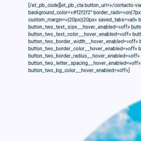
[/et_pb_code][et_pb_cta button_url=»/contacto-via
background_color=»#f2f2f2″ border_radii=»on|7px
custom_margin=»|20px||20px» saved_tabs=»all» b
button_two_text_size__hover_enabled=»off» butt
button_two_text_color__hover_enabled=»off» bu
button_two_border_width__hover_enabled=»off» 
button_two_border_color__hover_enabled=»off» b
button_two_border_radius__hover_enabled=»off» 
button_two_letter_spacing__hover_enabled=»off
button_two_bg_color__hover_enabled=»off»]