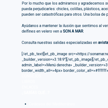
Por lo mucho que los admiramos y agradecemos sus
pueda perjudicarles: chicles, colillas, plásticos, 
pueden ser catastróficas para otros. Una bolsa de 
Ayúdanos a mantener la ilusión que sentimos al ver
delfines en velero ven a
SON A MAR
.
Consulta nuestras salidas especializadas en
avista
[/et_pb_text][et_pb_image src=»https://sonamar.n
_builder_version=»3.18.9″][/et_pb_image][/et_pb_
admin_label=»Menú derecha» _builder_version=»3.1
border_width_all=»4px» border_color_all=»#ffff
CONSEJOS
LIBROS
ENLACES
¿
SABÍAS QUÉ…?
Cetáceos del Mediterráneo