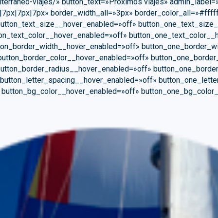
iterraneo-viajes/» button_text=»Próximos viajes» admin_label=
|7px|7px|7px» border_width_all=»3px» border_color_all=»#fff
utton_text_size__hover_enabled=»off» button_one_text_size
on_text_color__hover_enabled=»off» button_one_text_color__
tton_border_width__hover_enabled=»off» button_one_border_w
button_border_color__hover_enabled=»off» button_one_border
utton_border_radius__hover_enabled=»off» button_one_borde
button_letter_spacing__hover_enabled=»off» button_one_lett
» button_bg_color__hover_enabled=»off» button_one_bg_color