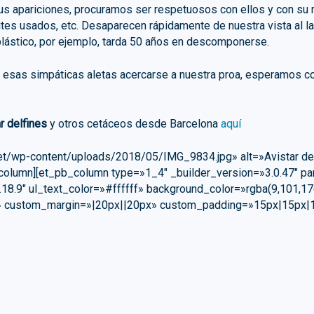
 apariciones, procuramos ser respetuosos con ellos y con su me
aceites usados, etc. Desaparecen rápidamente de nuestra vista al 
plástico, por ejemplo, tarda 50 años en descomponerse.
 esas simpáticas aletas acercarse a nuestra proa, esperamos com
r delfines
y otros cetáceos desde Barcelona
aquí
et/wp-content/uploads/2018/05/IMG_9834.jpg» alt=»Avistar delfi
column][et_pb_column type=»1_4″ _builder_version=»3.0.47″ pa
8.9″ ul_text_color=»#ffffff» background_color=»rgba(9,101,17
ff» custom_margin=»|20px||20px» custom_padding=»15px|15px|