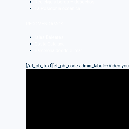
Reciclaje a bordo – desechos
La Posidonia oceánica
RECOMENDAMOS:
Islas Baleares
Costa Catalana
Barcelona desde el mar
[/et_pb_text][et_pb_code admin_label=»Video you