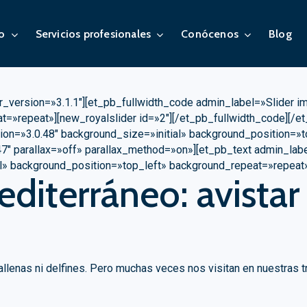
ro
Servicios profesionales
Conócenos
Blog
er_version=»3.1.1″][et_pb_fullwidth_code admin_label=»Slider 
=»repeat»][new_royalslider id=»2″][/et_pb_fullwidth_code][/et
sion=»3.0.48″ background_size=»initial» background_position=»
47″ parallax=»off» parallax_method=»on»][et_pb_text admin_lab
al» background_position=»top_left» background_repeat=»repeat
diterráneo: avistar 
llenas ni delfines. Pero muchas veces nos visitan en nuestras t