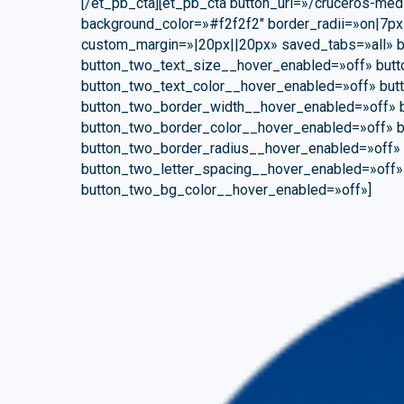
[/et_pb_cta][et_pb_cta button_url=»/cruceros-med
background_color=»#f2f2f2″ border_radii=»on|7px
custom_margin=»|20px||20px» saved_tabs=»all» b
button_two_text_size__hover_enabled=»off» butt
button_two_text_color__hover_enabled=»off» bu
button_two_border_width__hover_enabled=»off» 
button_two_border_color__hover_enabled=»off» b
button_two_border_radius__hover_enabled=»off» 
button_two_letter_spacing__hover_enabled=»off
button_two_bg_color__hover_enabled=»off»]