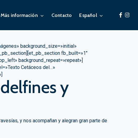
facebook
insta
Más información
Contacto
Español
imágenes» background_size=»initial»
_pb_section][et_pb_section fb_built=»1″
top_left» background_repeat=»repeat»]
el=»Texto Cetáceos del…»
»]
delfines y
ravesías, y nos acompañan y alegran gran parte de