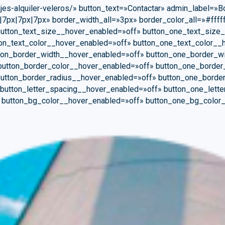
jes-alquiler-veleros/» button_text=»Contactar» admin_label=»Bo
|7px|7px|7px» border_width_all=»3px» border_color_all=»#fff
utton_text_size__hover_enabled=»off» button_one_text_size
on_text_color__hover_enabled=»off» button_one_text_color__
tton_border_width__hover_enabled=»off» button_one_border_w
button_border_color__hover_enabled=»off» button_one_border
utton_border_radius__hover_enabled=»off» button_one_borde
button_letter_spacing__hover_enabled=»off» button_one_lett
» button_bg_color__hover_enabled=»off» button_one_bg_color